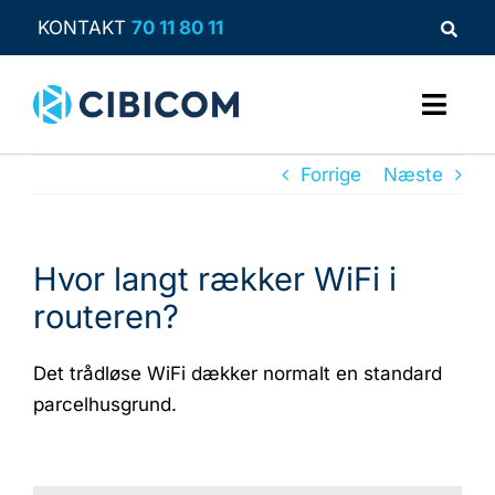
Skip
KONTAKT
70 11 80 11
to
content
Toggl
Navig
Forrige
Næste
Løsninger og services
Om Cibicom
Hvor langt rækker WiFi i
Viden og cases
routeren?
Support
Det trådløse WiFi dækker normalt en standard
parcelhusgrund.
Kontakt