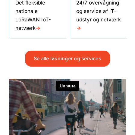
Det fleksible
24/7 overvågning
nationale
og service af IT-
LoRaWAN IoT-
udstyr og netværk
netværk
->
->
Se alle løsninger og services