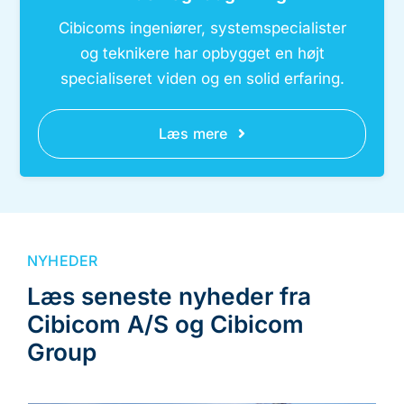
Cibicoms ingeniører, systemspecialister
og teknikere har opbygget en højt
specialiseret viden og en solid erfaring.
Læs mere
NYHEDER
Læs seneste nyheder fra
Cibicom A/S og Cibicom
Group