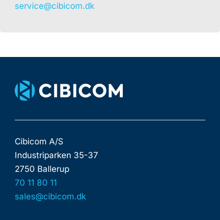
service@cibicom.dk
Cibicom A/S
Industriparken 35-37
2750 Ballerup
70 11 80 11
sales@cibicom.dk