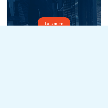
Læs mere
ISO Certificeret
Cibicom er bl.a. certificeret efter:
kvalitetsledelsessystemet ISO9001 og
ISO 27001, der sikrer høj
leverancekvalitet og fuld kontrol og
styring af datasikkerhed og processer
mv.