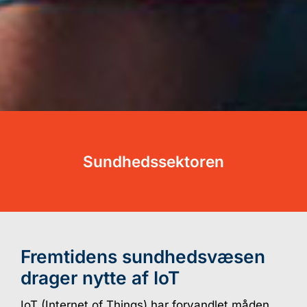
Sundhedssektoren
Fremtidens sundhedsvæsen
drager nytte af IoT
IoT (Internet of Things) har forvandlet måden,