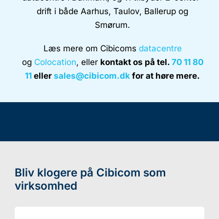
drift i både Aarhus, Taulov, Ballerup og
Smørum.
Læs mere om Cibicoms
datacentre
og
Colocation
, eller
kontakt os på tel.
70 11 80
11
eller
sales@cibicom.dk
for at høre mere.
Bliv klogere på Cibicom som
virksomhed